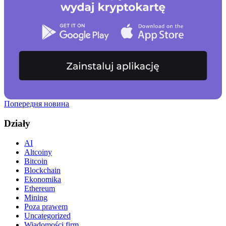
Попередня новина
Działy
AI
Altcoiny
Bitcoin
Blockchain
Ekonomika
Ethereum
Mining
Poza prawem
Uncategorized
Wiadomości firm