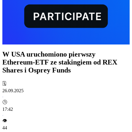
W USA uruchomiono pierwszy
Ethereum-ETF ze stakingiem od REX
Shares i Osprey Funds
🗓️
26.09.2025
🕒
17:42
👁️
44