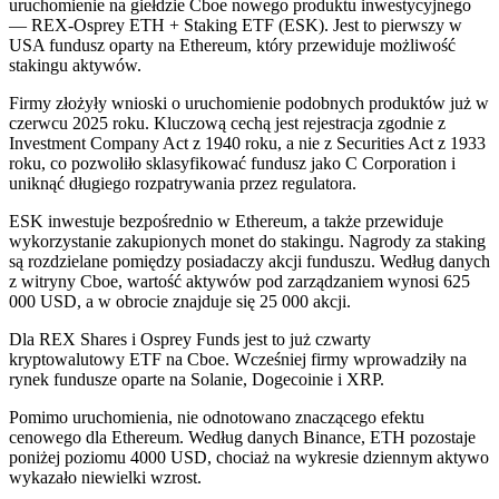
uruchomienie na giełdzie Cboe nowego produktu inwestycyjnego
— REX-Osprey ETH + Staking ETF (ESK). Jest to pierwszy w
USA fundusz oparty na Ethereum, który przewiduje możliwość
stakingu aktywów.
Firmy złożyły wnioski o uruchomienie podobnych produktów już w
czerwcu 2025 roku. Kluczową cechą jest rejestracja zgodnie z
Investment Company Act z 1940 roku, a nie z Securities Act z 1933
roku, co pozwoliło sklasyfikować fundusz jako C Corporation i
uniknąć długiego rozpatrywania przez regulatora.
ESK inwestuje bezpośrednio w Ethereum, a także przewiduje
wykorzystanie zakupionych monet do stakingu. Nagrody za staking
są rozdzielane pomiędzy posiadaczy akcji funduszu. Według danych
z witryny Cboe, wartość aktywów pod zarządzaniem wynosi 625
000 USD, a w obrocie znajduje się 25 000 akcji.
Dla REX Shares i Osprey Funds jest to już czwarty
kryptowalutowy ETF na Cboe. Wcześniej firmy wprowadziły na
rynek fundusze oparte na Solanie, Dogecoinie i XRP.
Pomimo uruchomienia, nie odnotowano znaczącego efektu
cenowego dla Ethereum. Według danych Binance, ETH pozostaje
poniżej poziomu 4000 USD, chociaż na wykresie dziennym aktywo
wykazało niewielki wzrost.