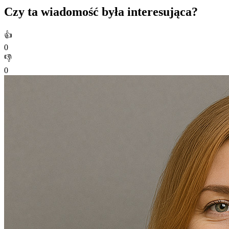
Czy ta wiadomość była interesująca?
👍
0
👎
0