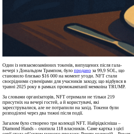
Один із невзаємозамінних токенів, випущених після гала-
вечері з Дональдом Трампом, було
продано
за 99,9 SOL, що
становило близько $16 000 на момент угоди. NFT стали
своєрідними сувенірами для учасників заходу, що відбувся в
травні 2025 року в рамках промокампанії мемкоіна TRUMP.
За словами організаторів, NFT отримали не тільки 219
присутніх на вечері гостей, а й користувачі, які
зареєструвалися, але не потрапили на захід. Токени були
розподілені через два тижні після події.
Загалом було створено три колекції NFT. Найрідкісніша –
Diamond Hands – охопила 118 власників. Саме картка з цієї
серії стала об’єктом гучного продажу. Решту колекцій – Power