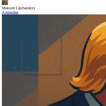
Maksym Lipchanskyy
Альткоїни