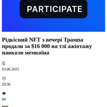
Рідкісний NFT з вечері Трампа
продали за $16 000 на тлі ажіотажу
навколо мемкоїна
🗓️
03.06.2025
🕒
20:36
👁️
90