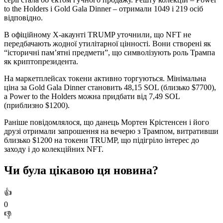
to the Holders і Gold Gala Dinner – отримали 1049 і 219 осіб
відповідно.
В офіційному X-акаунті TRUMP уточнили, що NFT не
передбачають жодної утилітарної цінності. Вони створені як
“історичні пам’ятні предмети”, що символізують роль Трампа
як криптопрезидента.
На маркетплейсах токени активно торгуються. Мінімальна
ціна за Gold Gala Dinner становить 48,15 SOL (близько $7700),
а Power to the Holders можна придбати від 7,49 SOL
(приблизно $1200).
Раніше повідомлялося, що данець Мортен Крістенсен і його
друзі отримали запрошення на вечерю з Трампом, витративши
близько $1200 на токени TRUMP, що підігріло інтерес до
заходу і до колекційних NFT.
Чи була цікавою ця новина?
👍
0
👎