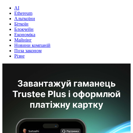
AI
Ethereum
Альткоїни
Біткоїн
Блокчейн
Економіка
Майнінг
Новини компаній
Поза законом
Різне