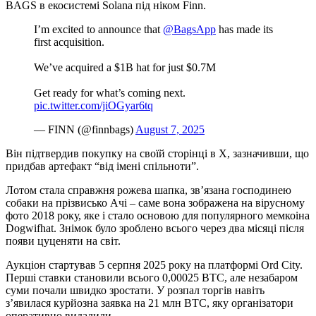
BAGS в екосистемі Solana під ніком Finn.
I’m excited to announce that
@BagsApp
has made its
first acquisition.
We’ve acquired a $1B hat for just $0.7M
Get ready for what’s coming next.
pic.twitter.com/jiOGyar6tq
— FINN (@finnbags)
August 7, 2025
Він підтвердив покупку на своїй сторінці в X, зазначивши, що
придбав артефакт “від імені спільноти”.
Лотом стала справжня рожева шапка, зв’язана господинею
собаки на прізвисько Ачі – саме вона зображена на вірусному
фото 2018 року, яке і стало основою для популярного мемкоіна
Dogwifhat. Знімок було зроблено всього через два місяці після
появи цуценяти на світ.
Аукціон стартував 5 серпня 2025 року на платформі Ord City.
Перші ставки становили всього 0,00025 BTC, але незабаром
суми почали швидко зростати. У розпал торгів навіть
з’явилася курйозна заявка на 21 млн BTC, яку організатори
оперативно видалили.