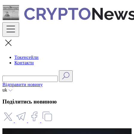
Skip
to
content
Токенсейли
Контакти
Відправити новину
uk
Поділитись новиною