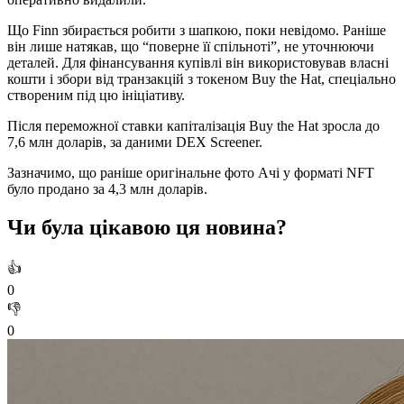
Що Finn збирається робити з шапкою, поки невідомо. Раніше
він лише натякав, що “поверне її спільноті”, не уточнюючи
деталей. Для фінансування купівлі він використовував власні
кошти і збори від транзакцій з токеном Buy the Hat, спеціально
створеним під цю ініціативу.
Після переможної ставки капіталізація Buy the Hat зросла до
7,6 млн доларів, за даними DEX Screener.
Зазначимо, що раніше оригінальне фото Ачі у форматі NFT
було продано за 4,3 млн доларів.
Чи була цікавою ця новина?
👍
0
👎
0