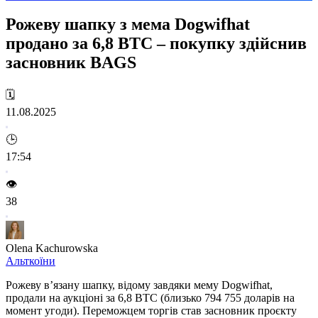
Рожеву шапку з мема Dogwifhat
продано за 6,8 BTC – покупку здійснив
засновник BAGS
🗓️
11.08.2025
🕒
17:54
👁️
38
Olena Kachurowska
Альткоїни
Рожеву в’язану шапку, відому завдяки мему Dogwifhat,
продали на аукціоні за 6,8 BTC (близько 794 755 доларів на
момент угоди). Переможцем торгів став засновник проєкту