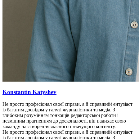
Konstantin Katyshev
Не просто професіонал своєї справи, а й справжній ентузіаст
із багатим досвідом у галузі журналістики та медіа. З
глибоким розумінням тонкощів редакторської роботи і
незмінним прагненням до досконалості, він надихає свою
команду на створення якісного і значущого контенту.
Не просто професіонал своєї справи, а й справжній ентузіаст
із багатим досвідом у галузі журналістики та медіа. З