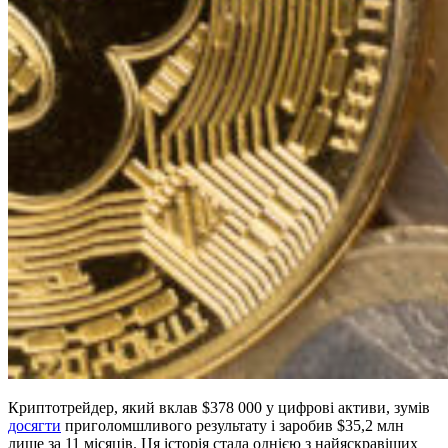
Криптотрейдер, який вклав $378 000 у цифрові активи, зумів
досягти
приголомшливого результату і заробив $35,2 млн
лише за 11 місяців. Ця історія стала однією з найяскравіших