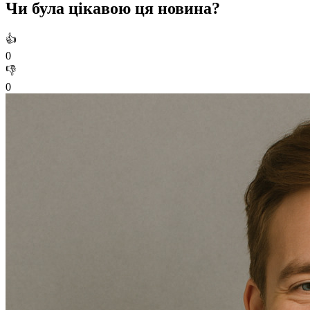
Чи була цікавою ця новина?
👍
0
👎
0