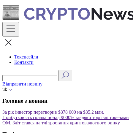
Skip
to
content
Токенсейли
Контакти
Відправити новину
uk
Головне з новини
За рік інвестор перетворив $378 000 на $35,2 млн.
Прибутковість склала понад 9000% завдяки торгівлі токенами
OM.
Зліт стався на тлі зростання криптовалютного ринку.