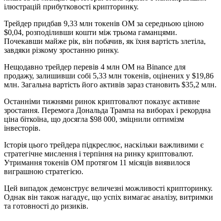
ілюстрацій прибутковості крипторинку.
Трейдер придбав 9,33 млн токенів OM за середньою ціною
$0,04, розподіливши кошти між трьома гаманцями.
Почекавши майже рік, він побачив, як їхня вартість злетіла,
завдяки різкому зростанню ринку.
Нещодавно трейдер перевів 4 млн OM на Binance для
продажу, залишивши собі 5,33 млн токенів, оцінених у $19,86
млн. Загальна вартість його активів зараз становить $35,2 млн.
Останніми тижнями ринок криптовалют показує активне
зростання. Перемога Дональда Трампа на виборах і рекордна
ціна біткоїна, що досягла $98 000, зміцнили оптимізм
інвесторів.
Історія цього трейдера підкреслює, наскільки важливими є
стратегічне мислення і терпіння на ринку криптовалют.
Утримання токенів OM протягом 11 місяців виявилося
виграшною стратегією.
Цей випадок демонструє величезні можливості крипторинку.
Однак він також нагадує, що успіх вимагає аналізу, витримки
та готовності до ризиків.