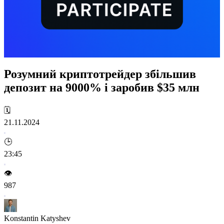
Розумний криптотрейдер збільшив
депозит на 9000% і заробив $35 млн
🗓️
21.11.2024
🕒
23:45
👁️
987
Konstantin Katyshev