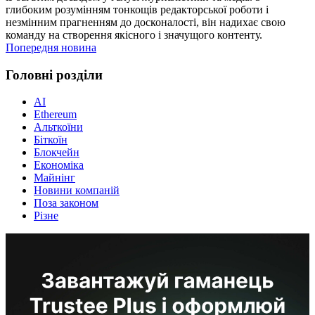
глибоким розумінням тонкощів редакторської роботи і
незмінним прагненням до досконалості, він надихає свою
команду на створення якісного і значущого контенту.
Попередня новина
Головні розділи
AI
Ethereum
Альткоїни
Біткоїн
Блокчейн
Економіка
Майнінг
Новини компаній
Поза законом
Різне