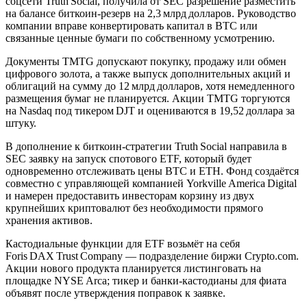
соцсети Truth Social, получила от SEC разрешение разместить
на балансе биткоин‑резерв на 2,3 млрд долларов. Руководство
компании вправе конвертировать капитал в BTC или
связанные ценные бумаги по собственному усмотрению.
Документы TMTG допускают покупку, продажу или обмен
цифрового золота, а также выпуск дополнительных акций и
облигаций на сумму до 12 млрд долларов, хотя немедленного
размещения бумаг не планируется. Акции TMTG торгуются
на Nasdaq под тикером DJT и оцениваются в 19,52 доллара за
штуку.
В дополнение к биткоин‑стратегии Truth Social направила в
SEC заявку на запуск спотового ETF, который будет
одновременно отслеживать цены BTC и ETH. Фонд создаётся
совместно с управляющей компанией Yorkville America Digital
и намерен предоставить инвесторам корзину из двух
крупнейших криптовалют без необходимости прямого
хранения активов.
Кастодиальные функции для ETF возьмёт на себя
Foris DAX Trust Company — подразделение биржи Crypto.com.
Акции нового продукта планируется листинговать на
площадке NYSE Arca; тикер и банки‑кастодианы для фиата
объявят после утверждения поправок к заявке.