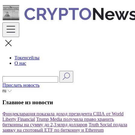
Skip
to
content
Токенсейлы
О нас
Прислать новость
ru
Главное из новости
Финдекларация показала доход президента США от World
Liberty Financial
Trump Media получила право хранить
биткоины на сумму до 2,3 млрд долларов
Truth Social подала
заявку на спотовый ETF по биткоину и Ethereum