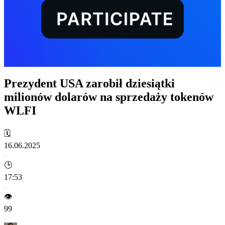
Prezydent USA zarobił dziesiątki
milionów dolarów na sprzedaży tokenów
WLFI
🗓️
16.06.2025
🕒
17:53
👁️
99