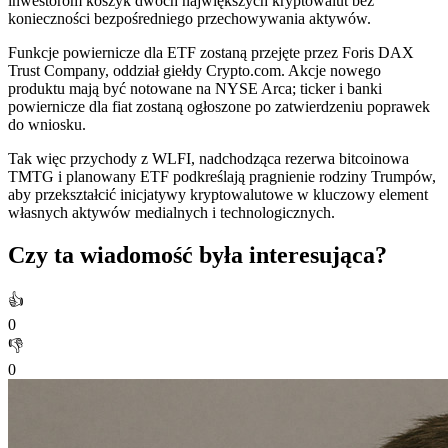
inwestorom koszyk dwóch największych kryptowalut bez
konieczności bezpośredniego przechowywania aktywów.
Funkcje powiernicze dla ETF zostaną przejęte przez Foris DAX
Trust Company, oddział giełdy Crypto.com. Akcje nowego
produktu mają być notowane na NYSE Arca; ticker i banki
powiernicze dla fiat zostaną ogłoszone po zatwierdzeniu poprawek
do wniosku.
Tak więc przychody z WLFI, nadchodząca rezerwa bitcoinowa
TMTG i planowany ETF podkreślają pragnienie rodziny Trumpów,
aby przekształcić inicjatywy kryptowalutowe w kluczowy element
własnych aktywów medialnych i technologicznych.
Czy ta wiadomość była interesująca?
👍
0
👎
0