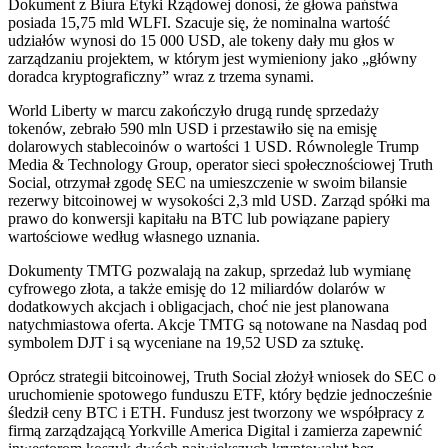
Dokument z Biura Etyki Rządowej donosi, że głowa państwa
posiada 15,75 mld WLFI. Szacuje się, że nominalna wartość
udziałów wynosi do 15 000 USD, ale tokeny dały mu głos w
zarządzaniu projektem, w którym jest wymieniony jako „główny
doradca kryptograficzny” wraz z trzema synami.
World Liberty w marcu zakończyło drugą rundę sprzedaży
tokenów, zebrało 590 mln USD i przestawiło się na emisję
dolarowych stablecoinów o wartości 1 USD. Równolegle Trump
Media & Technology Group, operator sieci społecznościowej Truth
Social, otrzymał zgodę SEC na umieszczenie w swoim bilansie
rezerwy bitcoinowej w wysokości 2,3 mld USD. Zarząd spółki ma
prawo do konwersji kapitału na BTC lub powiązane papiery
wartościowe według własnego uznania.
Dokumenty TMTG pozwalają na zakup, sprzedaż lub wymianę
cyfrowego złota, a także emisję do 12 miliardów dolarów w
dodatkowych akcjach i obligacjach, choć nie jest planowana
natychmiastowa oferta. Akcje TMTG są notowane na Nasdaq pod
symbolem DJT i są wyceniane na 19,52 USD za sztukę.
Oprócz strategii bitcoinowej, Truth Social złożył wniosek do SEC o
uruchomienie spotowego funduszu ETF, który będzie jednocześnie
śledził ceny BTC i ETH. Fundusz jest tworzony we współpracy z
firmą zarządzającą Yorkville America Digital i zamierza zapewnić