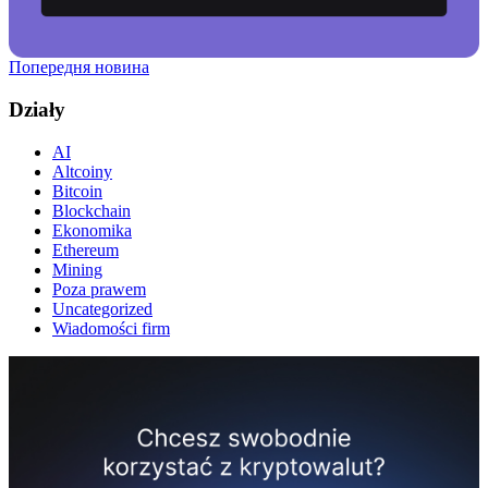
Попередня новина
Działy
AI
Altcoiny
Bitcoin
Blockchain
Ekonomika
Ethereum
Mining
Poza prawem
Uncategorized
Wiadomości firm