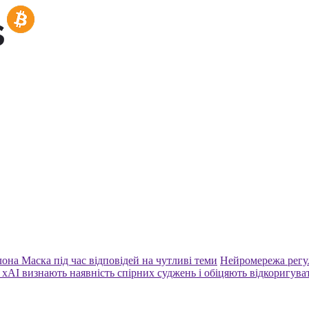
она Маска під час відповідей на чутливі теми
Нейромережа регул
 xAI визнають наявність спірних суджень і обіцяють відкоригува