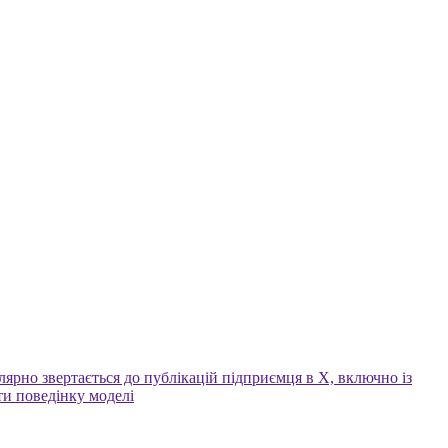
ярно звертається до публікацій підприємця в X, включно із
ти поведінку моделі