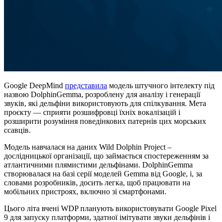
Google DeepMind
представила
модель штучного інтелекту під
назвою DolphinGemma, розроблену для аналізу і генерації
звуків, які дельфіни використовують для спілкування. Мета
проєкту — сприяти розшифровці їхніх вокалізацій і
розширити розуміння поведінкових патернів цих морських
ссавців.
Модель навчалася на даних Wild Dolphin Project –
дослідницької організації, що займається спостереженням за
атлантичними плямистими дельфінами. DolphinGemma
створювалася на базі серії моделей Gemma від Google, і, за
словами розробників, досить легка, щоб працювати на
мобільних пристроях, включно зі смартфонами.
Цього літа вчені WDP планують використовувати Google Pixel
9 для запуску платформи, здатної імітувати звуки дельфінів і