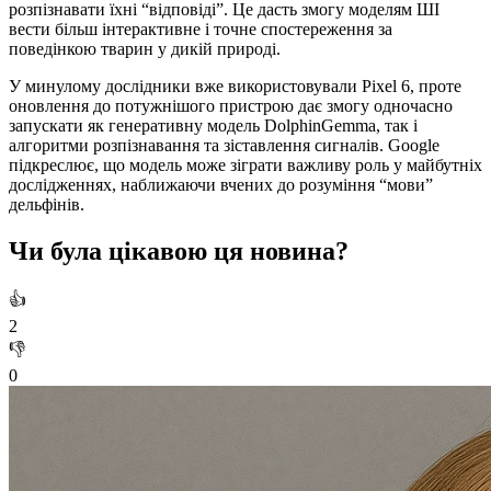
розпізнавати їхні “відповіді”. Це дасть змогу моделям ШІ
вести більш інтерактивне і точне спостереження за
поведінкою тварин у дикій природі.
У минулому дослідники вже використовували Pixel 6, проте
оновлення до потужнішого пристрою дає змогу одночасно
запускати як генеративну модель DolphinGemma, так і
алгоритми розпізнавання та зіставлення сигналів. Google
підкреслює, що модель може зіграти важливу роль у майбутніх
дослідженнях, наближаючи вчених до розуміння “мови”
дельфінів.
Чи була цікавою ця новина?
👍
2
👎
0