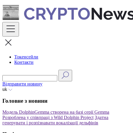
Skip
to
content
Токенсейли
Контакти
Відправити новину
uk
Головне з новини
Модель DolphinGemma створена на базі серії Gemma
Розроблена у співпраці з Wild Dolphin Project
Здатна
генерувати і розпізнавати вокалізації дельфінів