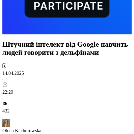
Штучний інтелект від Google навчить
людей говорити з дельфінами
🗓️
14.04.2025
🕒
22:20
👁️
432
Olena Kachurowska