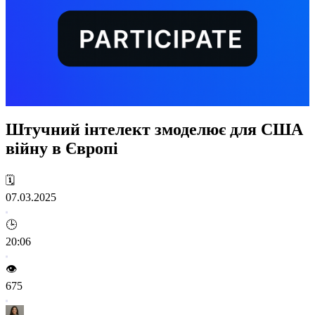
Штучний інтелект змоделює для США
війну в Європі
🗓️
07.03.2025
🕒
20:06
👁️
675