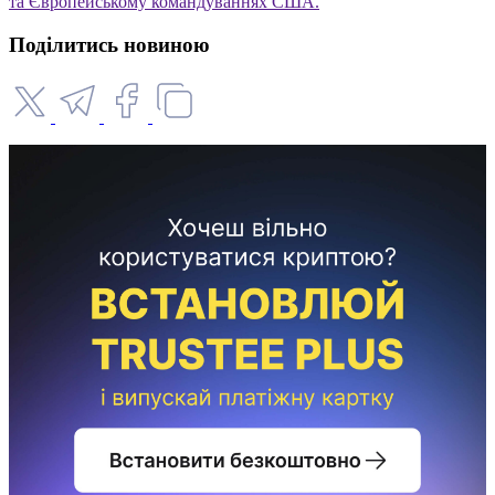
та Європейському командуваннях США.
Поділитись новиною