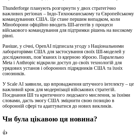
Thunderforge планують розгорнути у двох стратегічно
важливих регіонах – Індо-Тихоокеанському та Європейському
командуваннях США. Це стане першим випадком, коли
Міноборони офіційно вводить ШІ-агентів у процеси
військового командування для підтримки рішень на високому
рівні.
Раніше, у січні, OpenAI підписала угоду з Національними
лабораторіями США для застосування своїх ШІ-моделей у
дослідженнях, пов’язаних із ядерною зброєю. Паралельно
Meta і Anthropic відкрили доступ до своїх технологій для
урядових установ і оборонних підрядників США та їхніх
союзників.
У Scale AI заявили, що впровадження штучного інтелекту – це
важливий крок для модернізації військових стратегій.
Поєднання ШІ та критичного людського мислення, за їхніми
словами, дасть змогу США зміцнити свою позицію в
оборонній сфері та адаптуватися до нових викликів.
Чи була цікавою ця новина?
👍