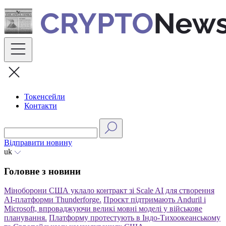
Skip
to
content
Токенсейли
Контакти
Відправити новину
uk
Головне з новини
Міноборони США уклало контракт зі Scale AI для створення
АІ-платформи Thunderforge.
Проєкт підтримають Anduril і
Microsoft, впроваджуючи великі мовні моделі у військове
планування.
Платформу протестують в Індо-Тихоокеанському