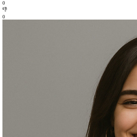
0
👎
0