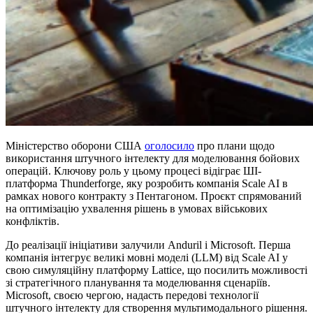
Міністерство оборони США
оголосило
про плани щодо
використання штучного інтелекту для моделювання бойових
операцій. Ключову роль у цьому процесі відіграє ШІ-
платформа Thunderforge, яку розробить компанія Scale AI в
рамках нового контракту з Пентагоном. Проєкт спрямований
на оптимізацію ухвалення рішень в умовах військових
конфліктів.
До реалізації ініціативи залучили Anduril і Microsoft. Перша
компанія інтегрує великі мовні моделі (LLM) від Scale AI у
свою симуляційну платформу Lattice, що посилить можливості
зі стратегічного планування та моделювання сценаріїв.
Microsoft, своєю чергою, надасть передові технології
штучного інтелекту для створення мультимодального рішення.