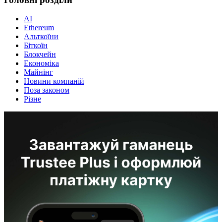
AI
Ethereum
Альткоїни
Біткоїн
Блокчейн
Економіка
Майнінг
Новини компаній
Поза законом
Різне