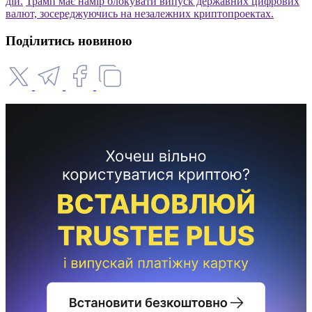
дій.
Трамп має намір блокувати випуск державних цифрових
валют, зосереджуючись на незалежних криптопроектах.
Поділитись новиною