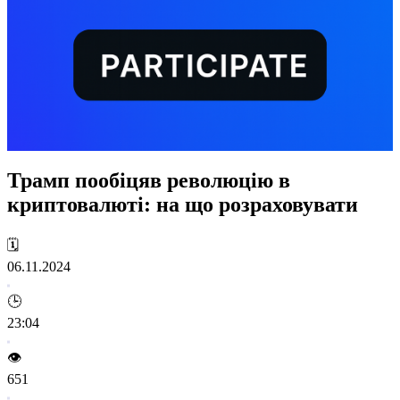
Трамп пообіцяв революцію в
криптовалюті: на що розраховувати
🗓️
06.11.2024
🕒
23:04
👁️
651