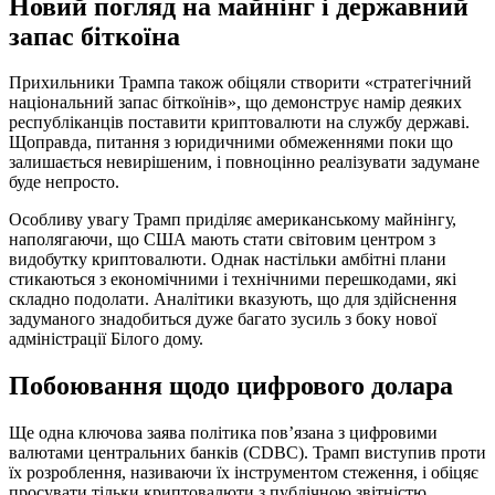
Новий погляд на майнінг і державний
запас біткоїна
Прихильники Трампа також обіцяли створити «стратегічний
національний запас біткоїнів», що демонструє намір деяких
республіканців поставити криптовалюти на службу державі.
Щоправда, питання з юридичними обмеженнями поки що
залишається невирішеним, і повноцінно реалізувати задумане
буде непросто.
Особливу увагу Трамп приділяє американському майнінгу,
наполягаючи, що США мають стати світовим центром з
видобутку криптовалюти. Однак настільки амбітні плани
стикаються з економічними і технічними перешкодами, які
складно подолати. Аналітики вказують, що для здійснення
задуманого знадобиться дуже багато зусиль з боку нової
адміністрації Білого дому.
Побоювання щодо цифрового долара
Ще одна ключова заява політика пов’язана з цифровими
валютами центральних банків (CDBC). Трамп виступив проти
їх розроблення, називаючи їх інструментом стеження, і обіцяє
просувати тільки криптовалюти з публічною звітністю.