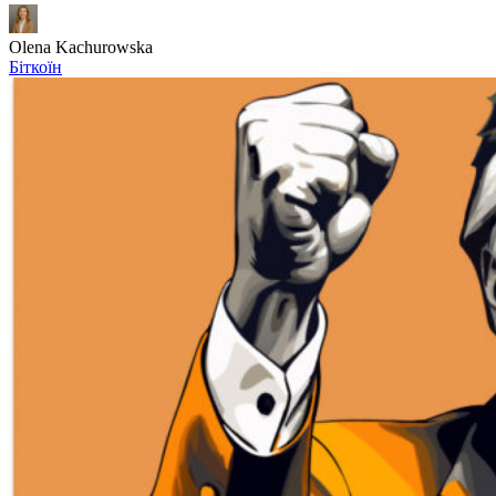
Olena Kachurowska
Біткоїн