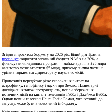
Згідно з проєктом бюджету на 2026 рік, Білий дім Трампа
пропонує
скоротити загальний бюджет NASA на 20%, а
фінансування наукових програм — майже вдвічі. З $25 млрд
агентство може втратити $5 млрд, причому значна частина
урізань торкнеться Директорату наукових місій.
Пропозиція передбачає різке скорочення витрат на
астрофізику, геліофізику і науки про Землю. Планетарні
дослідження також постраждають, попри збереження
поточних місій на кшталт телескопів Габбл і Джеймса Вебба.
Однак новий телескоп Ненсі Грейс Роман, уже готовий до
запуску, може бути виключений із бюджету.
Крім того, проєкт бюджету пропонує припинити