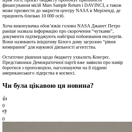
фінансування місій Mars Sample Return і DAVINCI, а також
може призвести до закриття центру NASA в Меріленді, де
працюють близько 10 000 осіб.
Хоча виконувачка обов’язків голови NASA Джанет Петро
раніше назвала інформацію про скорочення “чутками”,
документи підтверджують найгірші побоювання експертів.
Вони називають ініціативу Білого дому загрозою “рівня
вимирання” для наукової діяльності агентства.
Остаточне рішення щодо бюджету ухвалить Конгрес.
Представники Демократичної партії вже заявили про намір
боротися з пропозицією, наголошуючи на її підриві
американського лідерства в космосі.
Чи була цікавою ця новина?
👍
0
👎
0