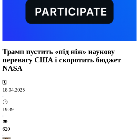
Трамп пустить «під ніж» наукову
перевагу США і скоротить бюджет
NASA
🗓️
18.04.2025
🕒
19:39
👁️
620