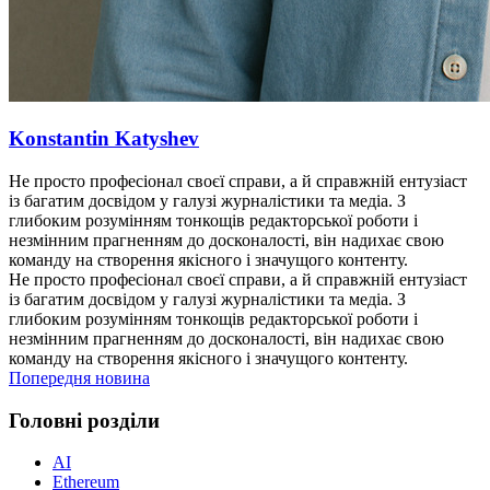
Konstantin Katyshev
Не просто професіонал своєї справи, а й справжній ентузіаст
із багатим досвідом у галузі журналістики та медіа. З
глибоким розумінням тонкощів редакторської роботи і
незмінним прагненням до досконалості, він надихає свою
команду на створення якісного і значущого контенту.
Не просто професіонал своєї справи, а й справжній ентузіаст
із багатим досвідом у галузі журналістики та медіа. З
глибоким розумінням тонкощів редакторської роботи і
незмінним прагненням до досконалості, він надихає свою
команду на створення якісного і значущого контенту.
Попередня новина
Головні розділи
AI
Ethereum