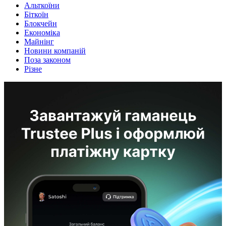
Альткоїни
Біткоїн
Блокчейн
Економіка
Майнінг
Новини компаній
Поза законом
Різне