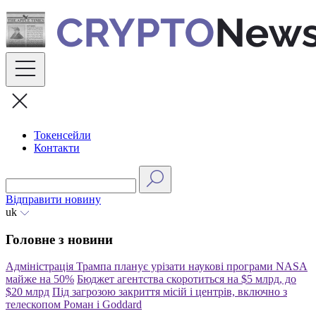
Skip
to
content
Токенсейли
Контакти
Відправити новину
uk
Головне з новини
Адміністрація Трампа планує урізати наукові програми NASA
майже на 50%
Бюджет агентства скоротиться на $5 млрд, до
$20 млрд
Під загрозою закриття місій і центрів, включно з
телескопом Роман і Goddard