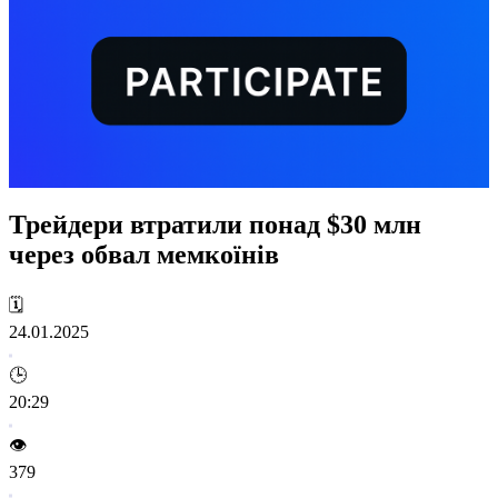
Трейдери втратили понад $30 млн
через обвал мемкоїнів
🗓️
24.01.2025
🕒
20:29
👁️
379