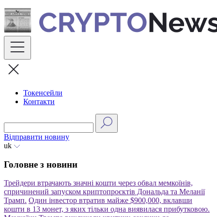
Skip
to
content
Токенсейли
Контакти
Відправити новину
uk
Головне з новини
Трейдери втрачають значні кошти через обвал мемкоїнів,
спричинений запуском криптопроєктів Дональда та Меланії
Трамп.
Один інвестор втратив майже $900,000, вклавши
кошти в 13 монет, з яких тільки одна виявилася прибутковою.