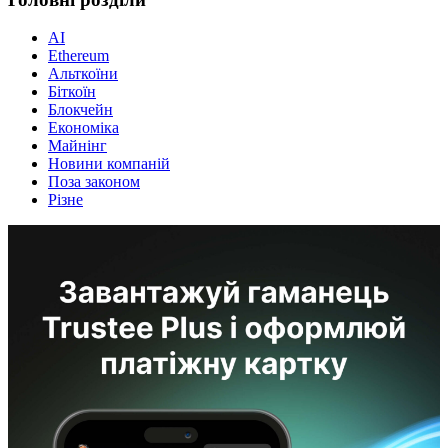
AI
Ethereum
Альткоїни
Біткоїн
Блокчейн
Економіка
Майнінг
Новини компаній
Поза законом
Різне