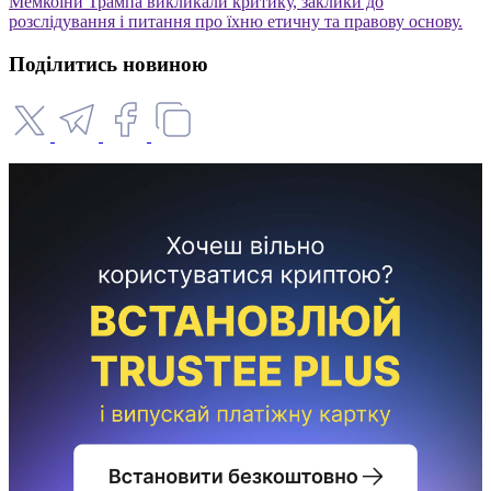
Мемкоїни Трампа викликали критику, заклики до
розслідування і питання про їхню етичну та правову основу.
Поділитись новиною