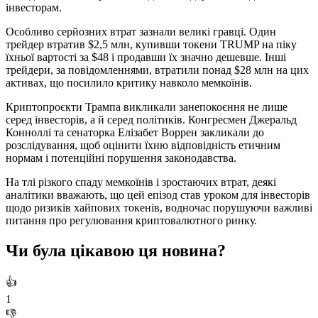
інвесторам.
Особливо серйозних втрат зазнали великі гравці. Один
трейдер втратив $2,5 млн, купивши токени TRUMP на піку
їхньої вартості за $48 і продавши їх значно дешевше. Інші
трейдери, за повідомленнями, втратили понад $28 млн на цих
активах, що посилило критику навколо мемкоїнів.
Криптопроєкти Трампа викликали занепокоєння не лише
серед інвесторів, а й серед політиків. Конгресмен Джеральд
Конноллі та сенаторка Елізабет Воррен закликали до
розслідування, щоб оцінити їхню відповідність етичним
нормам і потенційні порушення законодавства.
На тлі різкого спаду мемкоїнів і зростаючих втрат, деякі
аналітики вважають, що цей епізод став уроком для інвесторів
щодо ризиків хайпових токенів, водночас порушуючи важливі
питання про регулювання криптовалютного ринку.
Чи була цікавою ця новина?
👍
1
👎