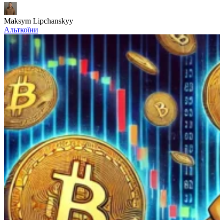
Maksym Lipchanskyy
Альткоїни