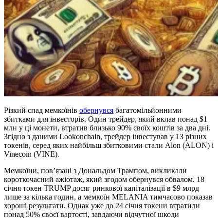
Різкий спад мемкоїнів
обернувся
багатомільйонними
збитками для інвесторів. Один трейдер, який вклав понад $1
млн у ці монети, втратив близько 90% своїх коштів за два дні.
Згідно з даними Lookonchain, трейдер інвестував у 13 різних
токенів, серед яких найбільш збитковими стали Alon (ALON) і
Vinecoin (VINE).
Мемкоїни, пов’язані з Дональдом Трампом, викликали
короткочасний ажіотаж, який згодом обернувся обвалом. 18
січня токен TRUMP досяг ринкової капіталізації в $9 млрд
лише за кілька годин, а мемкоїн MELANIA тимчасово показав
хороші результати. Однак уже до 24 січня токени втратили
понад 50% своєї вартості, завдаючи відчутної шкоди