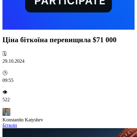
Ціна біткоїна перевищила $71 000
🗓️
29.10.2024
🕒
09:55
👁️
522
Konstantin Katyshev
Біткоїн