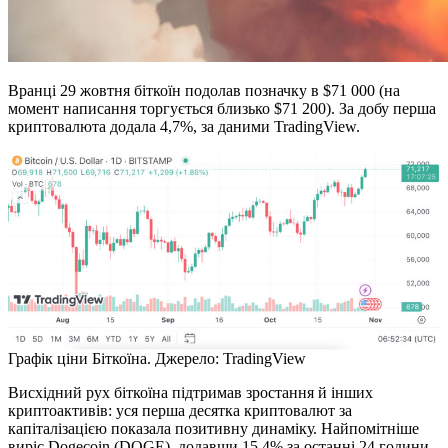
Вранці 29 жовтня біткоїн подолав позначку в $71 000 (на
момент написання торгується близько $71 200). За добу перша
криптовалюта додала 4,7%, за даними TradingView.
Графік ціни Біткоїна. Джерело: TradingView
Висхідний рух біткоїна підтримав зростання й інших
криптоактивів: уся перша десятка криптовалют за
капіталізацією показала позитивну динаміку. Найпомітніше
виріс Dogecoin (DOGE), додавши 15,4% за останні 24 години.