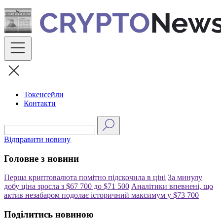
Skip
to
content
Токенсейли
Контакти
Відправити новину
Головне з новини
Перша криптовалюта помітно підскочила в ціні
За минулу
добу ціна зросла з $67 700 до $71 500
Аналітики впевнені, що
актив незабаром подолає історичний максимум у $73 700
Поділитись новиною