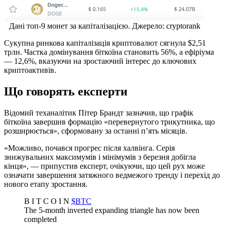
Дані топ-9 монет за капіталізацією. Джерело: cryptorank
Сукупна ринкова капіталізація криптовалют сягнула $2,51
трлн. Частка домінування біткоїна становить 56%, а ефіріума
— 12,6%, вказуючи на зростаючий інтерес до ключових
криптоактивів.
Що говорять експерти
Відомий теханалітик Пітер Брандт зазначив, що графік
біткоїна завершив формацію «перевернутого трикутника, що
розширюється», сформовану за останні п’ять місяців.
«Можливо, почався прогрес після халвінга. Серія
знижувальних максимумів і мінімумів з березня добігла
кінця», — припустив експерт, очікуючи, що цей рух може
означати завершення затяжного ведмежого тренду і перехід до
нового етапу зростання.
B I T C O I N
$BTC
The 5-month inverted expanding triangle has now been
completed