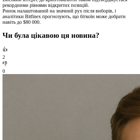
рекордними рівнями відкритих позицій.
Ринок налаштований на значний рух після виборів, і
аналітики Bitfinex прогнозують, що біткоїн може добрати
навіть до $80 000.
Чи була цікавою ця новина?
👍
2
👎
0