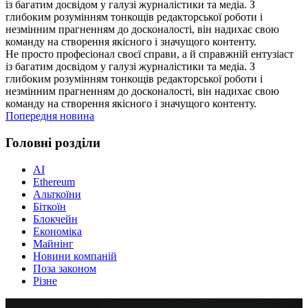
із багатим досвідом у галузі журналістики та медіа. З
глибоким розумінням тонкощів редакторської роботи і
незмінним прагненням до досконалості, він надихає свою
команду на створення якісного і значущого контенту.
Не просто професіонал своєї справи, а й справжній ентузіаст
із багатим досвідом у галузі журналістики та медіа. З
глибоким розумінням тонкощів редакторської роботи і
незмінним прагненням до досконалості, він надихає свою
команду на створення якісного і значущого контенту.
Попередня новина
Головні розділи
AI
Ethereum
Альткоїни
Біткоїн
Блокчейн
Економіка
Майнінг
Новини компаній
Поза законом
Різне