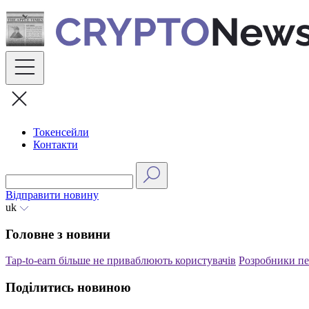
Skip
to
content
Токенсейли
Контакти
Відправити новину
uk
Головне з новини
Tap-to-earn більше не приваблюють користувачів
Розробники пе
Поділитись новиною