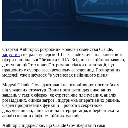
Стартап Anthropic, розробник моделей сімейства Claude,
запустив
спеціальну версію ШІ – Claude Gov – для клієнтів зі
сфери національної безпеки США. Згідно з офіційною заявою,
доступ до цієї технології отримали тільки організації, що
працюють у суворо засекреченому середовищі. Розгортання
моделей уже відбулося “в установах найвищого рівня”.
Моделі Claude Gov адаптовані на основі зворотного зв’язку
від урядових структур. Вони призначені для виконання
завдань у таких сферах, як стратегічне планування, аналіз
розвідданих, оцінка загроз і підтримка оперативних рішень.
Серед пріоритетних функцій – робота з секретною
документацією, лінгвістична інтерпретація, кібербезпека та
аналіз складних інформаційних масивів.
Anthropic підкреслює, що Claude Gov зберігає ті самі