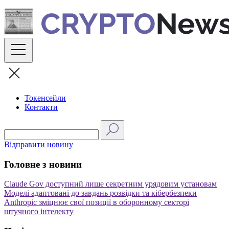
Skip
to
content
Токенсейли
Контакти
Відправити новину
Головне з новини
Claude Gov доступний лише секретним урядовим установам
Моделі адаптовані до завдань розвідки та кібербезпеки
Anthropic зміцнює свої позиції в оборонному секторі
штучного інтелекту