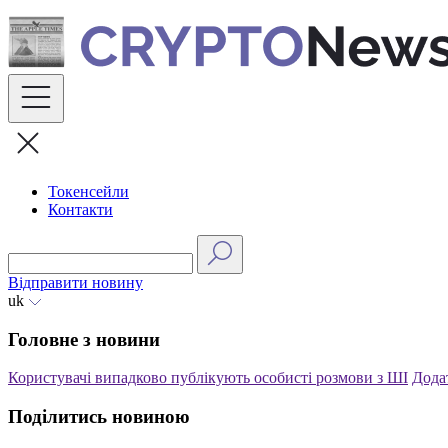
Skip
to
content
Токенсейли
Контакти
Відправити новину
uk
Головне з новини
Користувачі випадково публікують особисті розмови з ШІ
Дода
Поділитись новиною