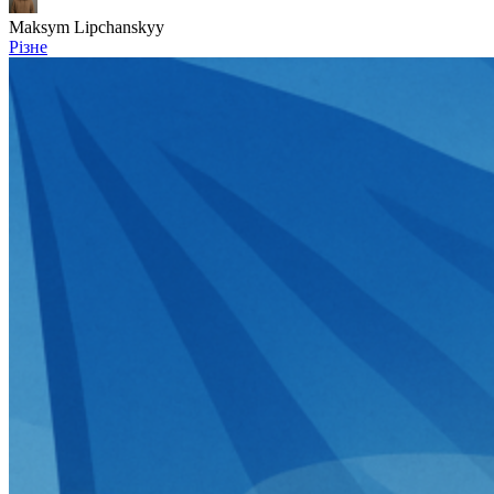
Maksym Lipchanskyy
Різне