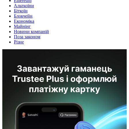
Ethereum
Альткоїни
Біткоїн
Блокчейн
Економіка
Майнінг
Новини компаній
Поза законом
Різне