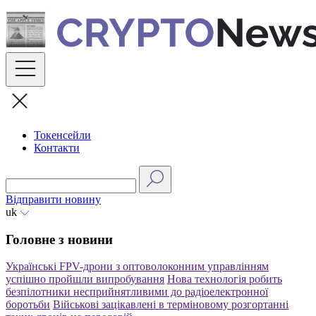
Skip
to
content
Токенсейли
Контакти
Відправити новину
uk
Головне з новини
Українські FPV-дрони з оптоволоконним управлінням
успішно пройшли випробування
Нова технологія робить
безпілотники несприйнятливими до радіоелектронної
боротьби
Військові зацікавлені в терміновому розгортанні