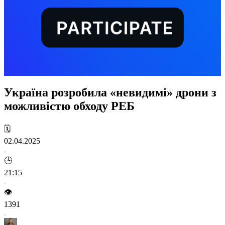
Україна розробила «невидимі» дрони з
можливістю обходу РЕБ
🗓️
02.04.2025
🕒
21:15
👁️
1391