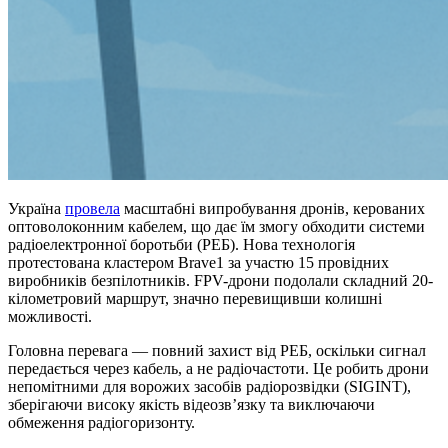
Україна
провела
масштабні випробування дронів, керованих
оптоволоконним кабелем, що дає їм змогу обходити системи
радіоелектронної боротьби (РЕБ). Нова технологія
протестована кластером Brave1 за участю 15 провідних
виробників безпілотників. FPV-дрони подолали складний 20-
кілометровий маршрут, значно перевищивши колишні
можливості.
Головна перевага — повний захист від РЕБ, оскільки сигнал
передається через кабель, а не радіочастоти. Це робить дрони
непомітними для ворожих засобів радіорозвідки (SIGINT),
зберігаючи високу якість відеозв’язку та виключаючи
обмеження радіогоризонту.