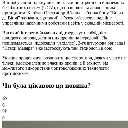
Випробування торкнулися не тільки повітряних, а й наземних
безпілотних систем (UGV), що працюють за аналогічним
принципом. Капітан Олександр Ябчанка з батальйону “Вовки
да Вінчі” зазначив, що такий зв’язок забезпечує надійне
управління наземними роботами навіть у складній місцевості.
Високий інтерес військових підтверджує необхідність
швидкого впровадження цих дронів на передовій. Як
повідомляється, підрозділи “Ахіллес”, 3-тя штурмова бригада і
“Птахи Мадяра” вже застосовують такі технології в бою.
Україна продовжить розвивати цю сферу, приділяючи увагу не
тільки вдосконаленню власних дронів, а й захисту від
можливого використання оптоволоконних технологій
противником.
Чи була цікавою ця новина?
👍
6
👎
0