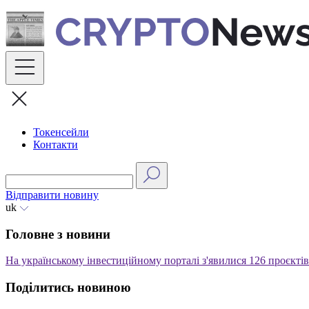
Skip
to
content
Токенсейли
Контакти
Відправити новину
uk
Головне з новини
На українському інвестиційному порталі з'явилися 126 проєктів
Поділитись новиною