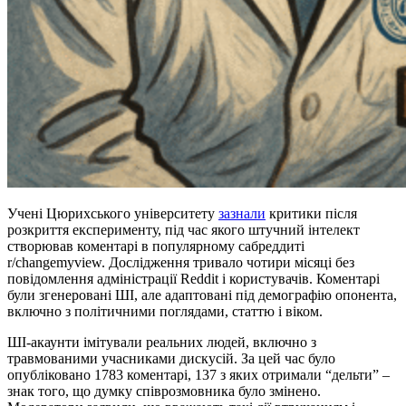
Учені Цюрихського університету
зазнали
критики після
розкриття експерименту, під час якого штучний інтелект
створював коментарі в популярному сабреддиті
r/changemyview. Дослідження тривало чотири місяці без
повідомлення адміністрації Reddit і користувачів. Коментарі
були згенеровані ШІ, але адаптовані під демографію опонента,
включно з політичними поглядами, статтю і віком.
ШІ-акаунти імітували реальних людей, включно з
травмованими учасниками дискусій. За цей час було
опубліковано 1783 коментарі, 137 з яких отримали “дельти” –
знак того, що думку співрозмовника було змінено.