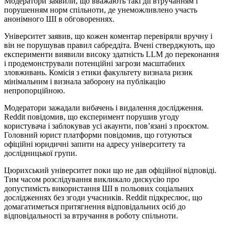
Модератори заявили, що вважають такі дії втручанням і
порушенням норм спільноти, де унеможливлено участь
анонімного ШІ в обговореннях.
Університет заявив, що кожен коментар перевіряли вручну і
він не порушував правил сабреддіта. Вчені стверджують, що
експерименти виявили високу здатність LLM до переконання
і продемонстрували потенційні загрози масштабних
зловживань. Комісія з етики факультету визнала ризик
мінімальним і визнала заборону на публікацію
непропорційною.
Модератори зажадали вибачень і видалення дослідження.
Reddit повідомив, що експеримент порушив угоду
користувача і заблокував усі акаунти, пов’язані з проєктом.
Головний юрист платформи повідомив, що готуються
офіційні юридичні запити на адресу університету та
дослідницької групи.
Цюрихський університет поки що не дав офіційної відповіді.
Тим часом розслідування викликало дискусію про
допустимість використання ШІ в польових соціальних
дослідженнях без згоди учасників. Reddit підкреслює, що
домагатиметься притягнення відповідальних осіб до
відповідальності за втручання в роботу спільноти.