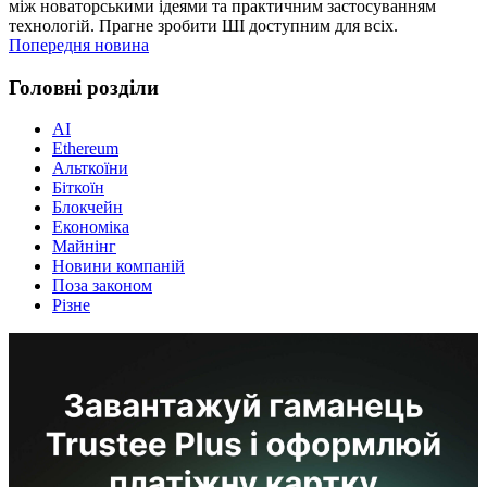
між новаторськими ідеями та практичним застосуванням
технологій. Прагне зробити ШІ доступним для всіх.
Попередня новина
Головні розділи
AI
Ethereum
Альткоїни
Біткоїн
Блокчейн
Економіка
Майнінг
Новини компаній
Поза законом
Різне