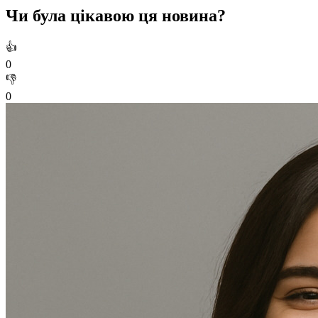
Чи була цікавою ця новина?
👍
0
👎
0