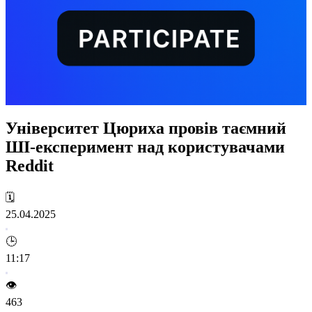
Університет Цюриха провів таємний
ШІ-експеримент над користувачами
Reddit
🗓️
25.04.2025
🕒
11:17
👁️
463