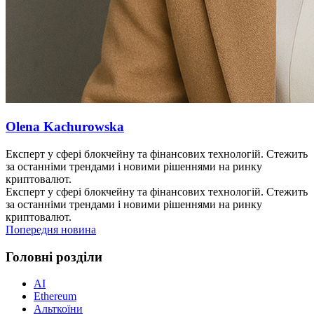
Olena Kachurowska
Експерт у сфері блокчейну та фінансових технологій. Стежить
за останніми трендами і новими рішеннями на ринку
криптовалют.
Експерт у сфері блокчейну та фінансових технологій. Стежить
за останніми трендами і новими рішеннями на ринку
криптовалют.
Попередня новина
Головні розділи
AI
Ethereum
Альткоїни