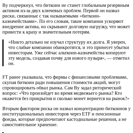
Ву подчеркнул, что биткоин не станет глобальным резервным
активом из-за двух ключевых проблем. Первой он назвал
риски, связанные с так называемыми «биткоин-
казначействами». По его словам, такие компании ускоряют
внедрение актива, но скрывают долговую нагрузку, что может
привести к краху и значительным потерям.
«Никто детально не изучал структуру их долга. Я уверен,
что слабые компании обанкротятся, и это принесет убытки
инвесторам. Уже сейчас альткоин-казначейства копируют
эту модель, создавая почву для нового пузыря», — отметил
он.
FT ранее указывала, что фирмы с финансовыми проблемами,
скупая биткоин ради повышения стоимости акций, могут
спровоцировать обвал рынка. Сам Ву задал риторический
вопрос: «Что произойдет во время медвежьего рынка? Кто
окажется без прикрытия и сколько монет вернется на рынок?»
Вторым фактором риска он назвал концентрацию биткоинов у
институциональных инвесторов через ETF и пенсионные
фонды, которые предпочитают кастодиальные решения, а не
самостоятельное хранение.