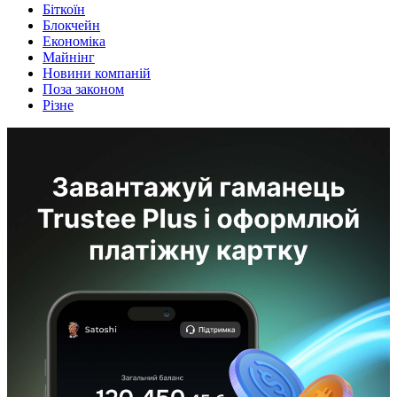
Біткоїн
Блокчейн
Економіка
Майнінг
Новини компаній
Поза законом
Різне