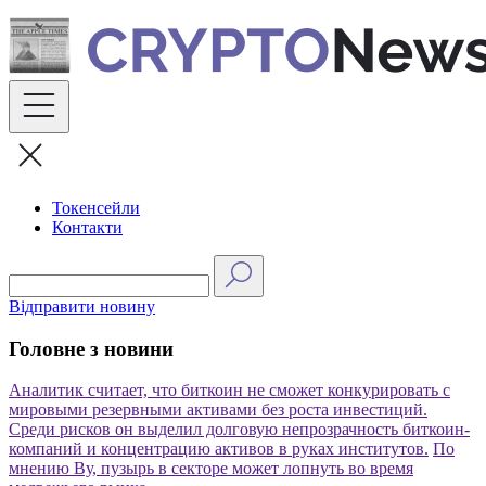
Skip
to
content
Токенсейли
Контакти
Відправити новину
Головне з новини
Аналитик считает, что биткоин не сможет конкурировать с
мировыми резервными активами без роста инвестиций.
Среди рисков он выделил долговую непрозрачность биткоин-
компаний и концентрацию активов в руках институтов.
По
мнению Ву, пузырь в секторе может лопнуть во время