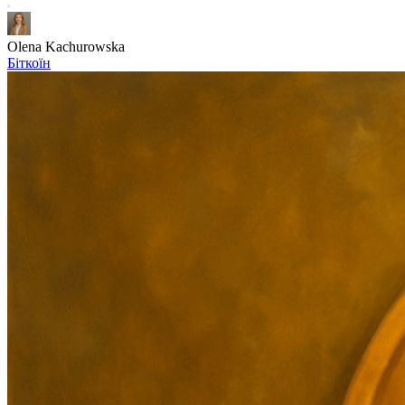
Olena Kachurowska
Біткоїн