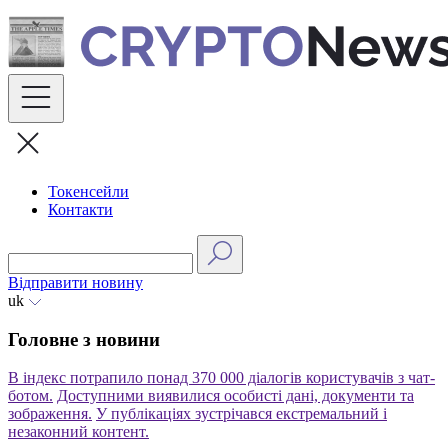
Skip
to
content
Токенсейли
Контакти
Відправити новину
uk
Головне з новини
В індекс потрапило понад 370 000 діалогів користувачів з чат-
ботом.
Доступними виявилися особисті дані, документи та
зображення.
У публікаціях зустрічався екстремальний і
незаконний контент.