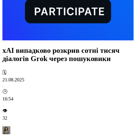
xAI випадково розкрив сотні тисяч
діалогів Grok через пошуковики
🗓️
21.08.2025
🕒
16:54
👁️
32