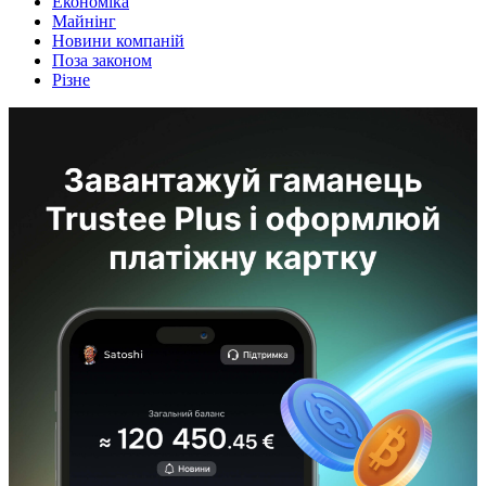
Економіка
Майнінг
Новини компаній
Поза законом
Різне