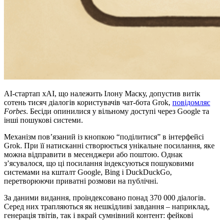
АІ-стартап xAI, що належить Ілону Маску, допустив витік
сотень тисяч діалогів користувачів чат-бота Grok,
повідомляє
Forbes
. Бесіди опинилися у вільному доступі через Google та
інші пошукові системи.
Механізм пов’язаний із кнопкою “поділитися” в інтерфейсі
Grok. При її натисканні створюється унікальне посилання, яке
можна відправити в месенджери або поштою. Однак
з’ясувалося, що ці посилання індексуються пошуковими
системами на кшталт Google, Bing і DuckDuckGo,
перетворюючи приватні розмови на публічні.
За даними видання, проіндексовано понад 370 000 діалогів.
Серед них трапляються як нешкідливі завдання – наприклад,
генерація твітів, так і вкрай сумнівний контент: фейкові