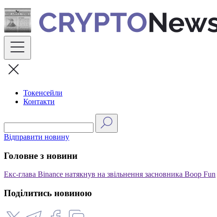
Skip
to
content
Токенсейли
Контакти
Відправити новину
Головне з новини
Екс-глава Binance натякнув на звільнення засновника Boop Fun
Поділитись новиною