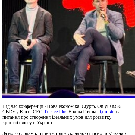
Під час конференції «Нова економіка: Crypto, OnlyFans &
CBD» у Києві CEO
Trustee Plus
Вадим Груша
відповів
на
питання про створення ідеальних умов для розвитку
криптобізнесу в Україні.
За його словами, ця індустрія є складною і тісно пов’язана з