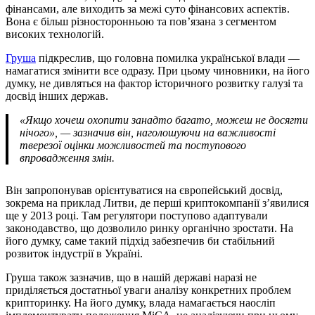
фінансами, але виходить за межі суто фінансових аспектів.
Вона є більш різносторонньою та пов’язана з сегментом
високих технологій.
Груша
підкреслив, що головна помилка української влади —
намагатися змінити все одразу. При цьому чиновники, на його
думку, не дивляться на фактор історичного розвитку галузі та
досвід інших держав.
«Якщо хочеш охопити занадто багато, можеш не досягти
нічого», — зазначив він, наголошуючи на важливості
тверезої оцінки можливостей та поступового
впровадження змін.
Він запропонував орієнтуватися на європейський досвід,
зокрема на приклад Литви, де перші криптокомпанії з’явилися
ще у 2013 році. Там регулятори поступово адаптували
законодавство, що дозволило ринку органічно зростати. На
його думку, саме такий підхід забезпечив би стабільний
розвиток індустрії в Україні.
Груша також зазначив, що в нашій державі наразі не
приділяється достатньої уваги аналізу конкретних проблем
крипторинку. На його думку, влада намагається наосліп