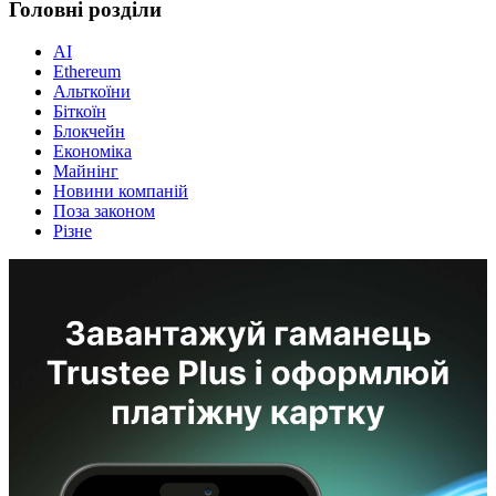
Головні розділи
AI
Ethereum
Альткоїни
Біткоїн
Блокчейн
Економіка
Майнінг
Новини компаній
Поза законом
Різне