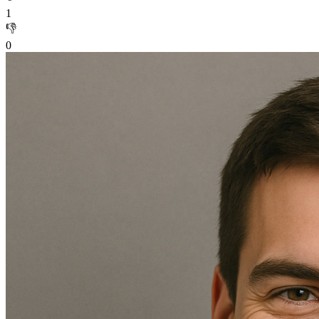
1
👎
0