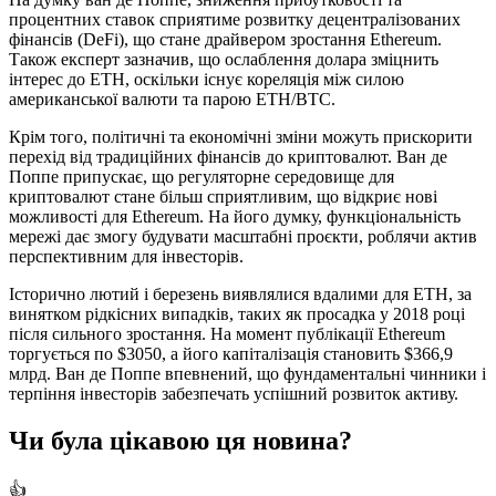
процентних ставок сприятиме розвитку децентралізованих
фінансів (DeFi), що стане драйвером зростання Ethereum.
Також експерт зазначив, що ослаблення долара зміцнить
інтерес до ETH, оскільки існує кореляція між силою
американської валюти та парою ETH/BTC.
Крім того, політичні та економічні зміни можуть прискорити
перехід від традиційних фінансів до криптовалют. Ван де
Поппе припускає, що регуляторне середовище для
криптовалют стане більш сприятливим, що відкриє нові
можливості для Ethereum. На його думку, функціональність
мережі дає змогу будувати масштабні проєкти, роблячи актив
перспективним для інвесторів.
Історично лютий і березень виявлялися вдалими для ETH, за
винятком рідкісних випадків, таких як просадка у 2018 році
після сильного зростання. На момент публікації Ethereum
торгується по $3050, а його капіталізація становить $366,9
млрд. Ван де Поппе впевнений, що фундаментальні чинники і
терпіння інвесторів забезпечать успішний розвиток активу.
Чи була цікавою ця новина?
👍