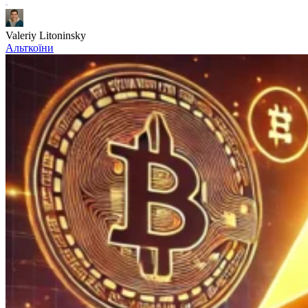
Valeriy Litoninsky
Альткоїни