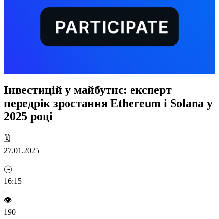
Інвестицій у майбутнє: експерт
передрік зростання Ethereum і Solana у
2025 році
🗓️
27.01.2025
🕒
16:15
👁️
190