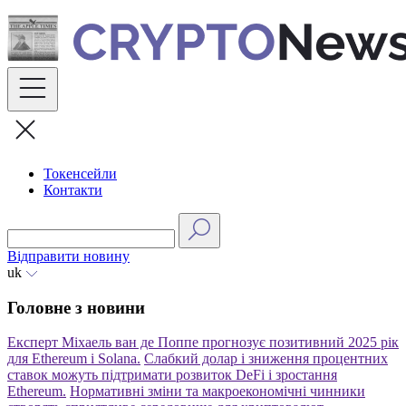
Skip
to
content
Токенсейли
Контакти
Відправити новину
uk
Головне з новини
Експерт Міхаель ван де Поппе прогнозує позитивний 2025 рік
для Ethereum і Solana.
Слабкий долар і зниження процентних
ставок можуть підтримати розвиток DeFi і зростання
Ethereum.
Нормативні зміни та макроекономічні чинники