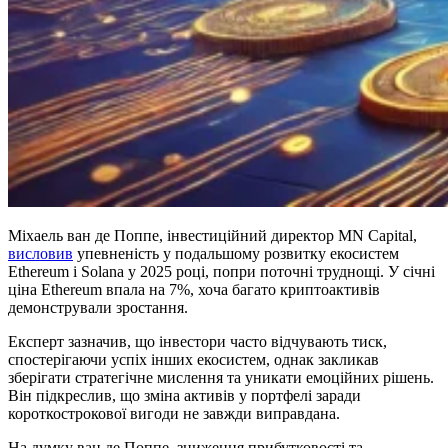
Міхаель ван де Поппе, інвестиційний директор MN Capital,
висловив
упевненість у подальшому розвитку екосистем
Ethereum і Solana у 2025 році, попри поточні труднощі. У січні
ціна Ethereum впала на 7%, хоча багато криптоактивів
демонстрували зростання.
Експерт зазначив, що інвестори часто відчувають тиск,
спостерігаючи успіх інших екосистем, однак закликав
зберігати стратегічне мислення та уникати емоційних рішень.
Він підкреслив, що зміна активів у портфелі заради
короткострокової вигоди не завжди виправдана.
На думку ван де Поппе, зниження прибутковості та