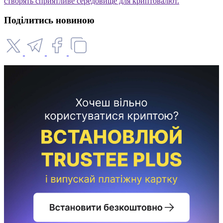
створять сприятливе середовище для криптовалют.
Поділитись новиною