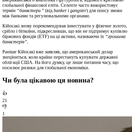
глобальної фінансової еліти. Селенте часто використовує
термін
“банкстери
” (від
banker
і
gangster
) для опису змови
між банками та регулювальними органами.
Кійосакі знову порекомендував інвестувати у фізичне золото,
срібло і біткоїни, підкресливши, що він не підтримує купівлю
біржових фондів (ETF) на ці активи, називаючи їх
“грошима
банкстерів”
.
Раніше Кійосакі вже заявляв, що американський долар
знеціниться, коли країни перестануть купувати державні
облігації США. На його думку, це лише питання часу, що
посилює ризики для глобальної економіки.
Чи була цікавою ця новина?
👍
21
👎
1