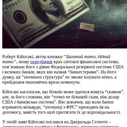
Роберт Кійосакі, автор книжки
“Багатий тато, бідний
тато”
, знову
передбачив
крах світової фінансової системи,
пов’язавши його з діями Федеральної резервної системи США
і великих банків, яких він назвав “банкестерами”. На його
думку, ця “злочинна структура” не зможе існувати вічно, а
прийдешня економічна криза неминуча.
Кійосакі наголосив, що біткоїн може здатися комусь “скамом”,
але, за його словами, він “точно не більший скам, ніж долар
США і банківська система”. Він зазначив, що коли банки
втрачають мільярди, “злочинці з ФРС” приходять їм на
допомогу, замість того щоб притягати їх до відповідальності.
У своїй заяві Кійосакі послався на Джеральда Селенте –
американського аналітика і футуролога, відомого критикою