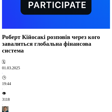
Роберт Кійосакі розповів через кого
завалиться глобальна фінансова
система
🗓️
01.03.2025
🕒
19:44
👁️
3118