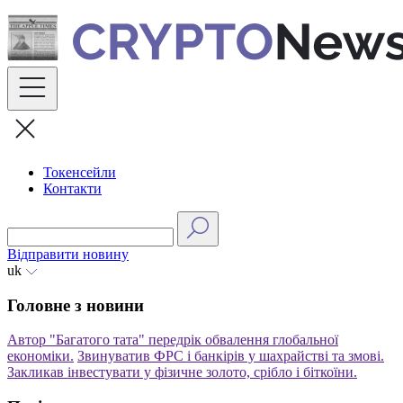
Skip
to
content
Токенсейли
Контакти
Відправити новину
uk
Головне з новини
Автор "Багатого тата" передрік обвалення глобальної
економіки.
Звинуватив ФРС і банкірів у шахрайстві та змові.
Закликав інвестувати у фізичне золото, срібло і біткоїни.