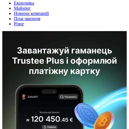
Економіка
Майнінг
Новини компаній
Поза законом
Різне