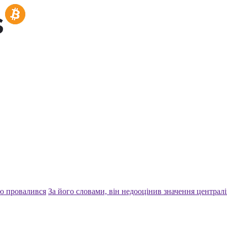
тю провалився
За його словами, він недооцінив значення централ