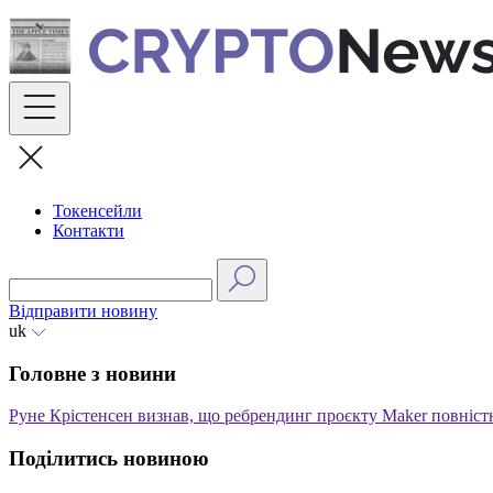
Skip
to
content
Токенсейли
Контакти
Відправити новину
uk
Головне з новини
Руне Крістенсен визнав, що ребрендинг проєкту Maker повніс
Поділитись новиною