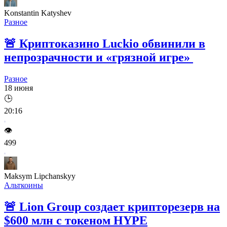
Konstantin Katyshev
Разное
🚨
Криптоказино Luckio обвинили в
непрозрачности и «грязной игре»
Разное
18 июня
🕒
20:16
👁️
499
Maksym Lipchanskyy
Альткоины
🚨
Lion Group создает крипторезерв на
$600 млн с токеном HYPE