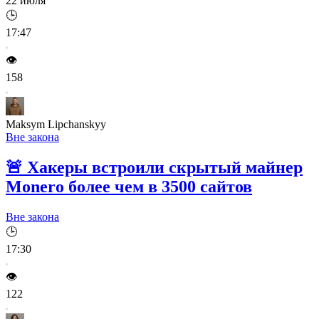
22 июля
🕒
17:47
👁️
158
Maksym Lipchanskyy
Вне закона
🚨
Хакеры встроили скрытый майнер
Monero более чем в 3500 сайтов
Вне закона
🕒
17:30
👁️
122