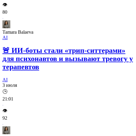
👁️
80
Tamara Balaeva
AI
🚨
ИИ-боты стали «трип-ситтерами»
для психонавтов и вызывают тревогу у
терапевтов
AI
3 июля
🕒
21:01
👁️
92