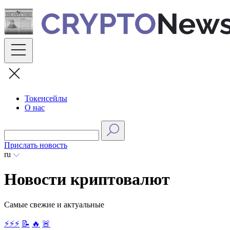
Skip
to
content
Токенсейлы
О нас
Прислать новость
ru
Новости криптовалют
Самые свежие и актуальные
⚡⚡⚡
📝
🔥
🚨