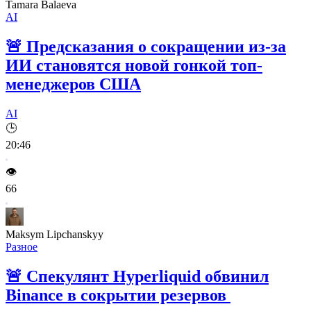
Tamara Balaeva
AI
🚨
Предсказания о сокращении из-за
ИИ становятся новой гонкой топ-
менеджеров США
AI
🕒
20:46
👁️
66
Maksym Lipchanskyy
Разное
🚨
Спекулянт Hyperliquid обвинил
Binance в сокрытии резервов