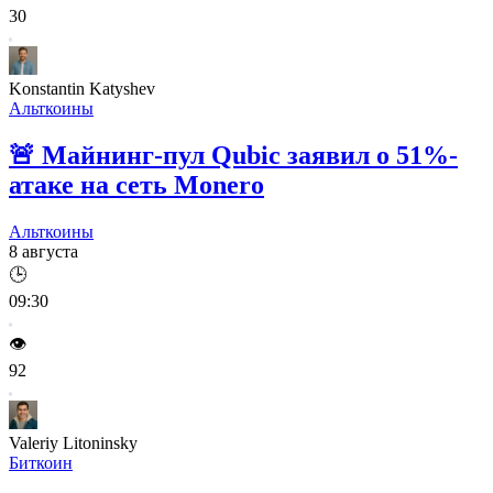
30
Konstantin Katyshev
Альткоины
🚨
Майнинг-пул Qubic заявил о 51%-
атаке на сеть Monero
Альткоины
8 августа
🕒
09:30
👁️
92
Valeriy Litoninsky
Биткоин