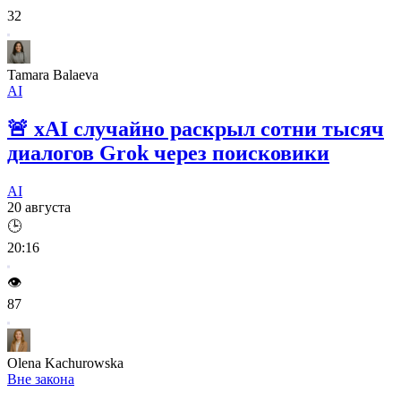
32
Tamara Balaeva
AI
🚨
xAI случайно раскрыл сотни тысяч
диалогов Grok через поисковики
AI
20 августа
🕒
20:16
👁️
87
Olena Kachurowska
Вне закона