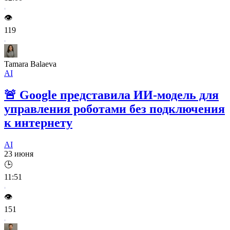
👁️
119
Tamara Balaeva
AI
🚨
Google представила ИИ-модель для
управления роботами без подключения
к интернету
AI
23 июня
🕒
11:51
👁️
151