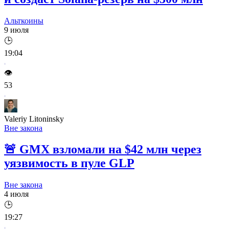
Альткоины
9 июля
🕒
19:04
👁️
53
Valeriy Litoninsky
Вне закона
🚨
GMX взломали на $42 млн через
уязвимость в пуле GLP
Вне закона
4 июля
🕒
19:27