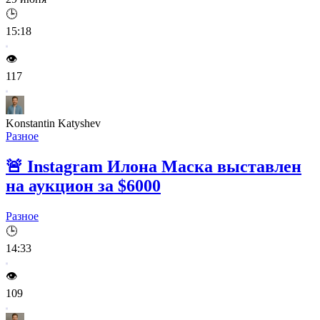
🕒
15:18
👁️
117
Konstantin Katyshev
Разное
🚨
Instagram Илона Маска выставлен
на аукцион за $6000
Разное
🕒
14:33
👁️
109