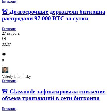
Биткоин
🚨
Долгосрочные держатели биткоина
распродали 97 000 BTC за сутки
Биткоин
27 августа
🕒
22:27
👁️
8
Valeriy Litoninsky
Биткоин
🚨
Glassnode зафиксировала снижение
объема транзакций в сети биткоина
Биткоин