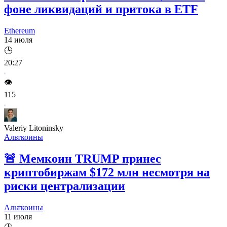
фоне ликвидаций и притока в ETF
Ethereum
14 июля
🕒
20:27
👁️
115
Valeriy Litoninsky
Альткоины
🚨
Мемкоин TRUMP принес
криптобиржам $172 млн несмотря на
риски централизации
Альткоины
11 июля