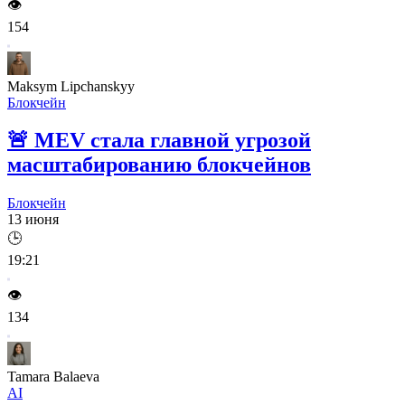
👁️
154
Maksym Lipchanskyy
Блокчейн
🚨
MEV стала главной угрозой
масштабированию блокчейнов
Блокчейн
13 июня
🕒
19:21
👁️
134
Tamara Balaeva
AI