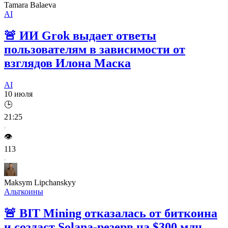
Tamara Balaeva
AI
🚨
ИИ Grok выдает ответы
пользователям в зависимости от
взглядов Илона Маска
AI
10 июля
🕒
21:25
👁️
113
Maksym Lipchanskyy
Альткоины
🚨
BIT Mining отказалась от биткоина
и создаст Solana-резерв на $300 млн