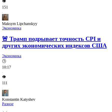
👁️
151
Maksym Lipchanskyy
Экономика
🚨
Трамп подрывает точность CPI и
других экономических индексов США
Экономика
🕒
10:17
👁️
111
Konstantin Katyshev
Разное