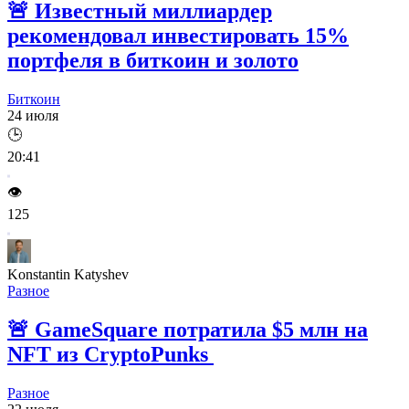
🚨
Известный миллиардер
рекомендовал инвестировать 15%
портфеля в биткоин и золото
Биткоин
24 июля
🕒
20:41
👁️
125
Konstantin Katyshev
Разное
🚨
GameSquare потратила $5 млн на
NFT из CryptoPunks
Разное