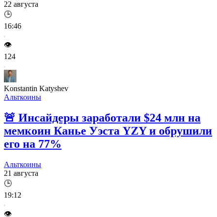
22 августа
🕒
16:46
👁️
124
Konstantin Katyshev
Альткоины
🚨
Инсайдеры заработали $24 млн на
мемкоин Канье Уэста YZY и обрушили
его на 77%
Альткоины
21 августа
🕒
19:12
👁️